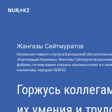
Жангазы Сейтмуратов
Начальник главного корпуса Балхашской обогатительно
«Корпорация Казахмыс» Жангазы Сейтмуратов рассказал
фабрику, почему важно слушать опытных коллег и о сил
коллектива, передает NUR.KZ.
Горжусь коллега
их умения и тру