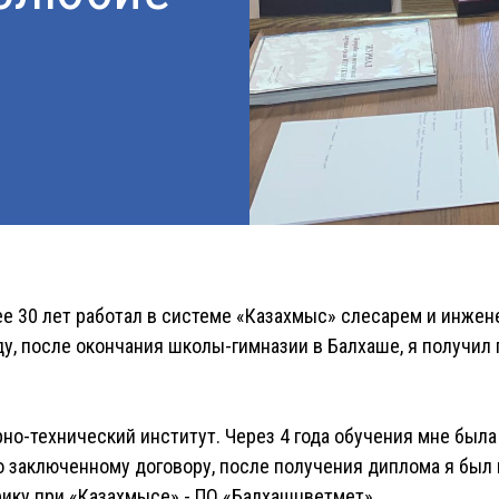
ее 30 лет работал в системе «Казахмыс» слесарем и инжене
ду, после окончания школы-гимназии в Балхаше, я получил 
но-технический институт. Через 4 года обучения мне был
о заключенному договору, после получения диплома я был 
ику при «Казахмысе» - ПО «Балхашцветмет».