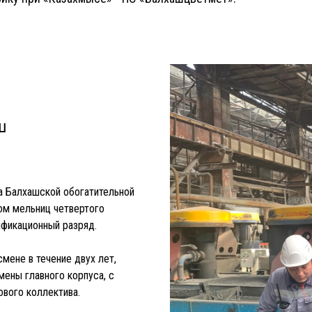
ш
на Балхашской обогатительной
том мельниц четвертого
ификационный разряд.
мене в течение двух лет,
мены главного корпуса, с
ового коллектива.