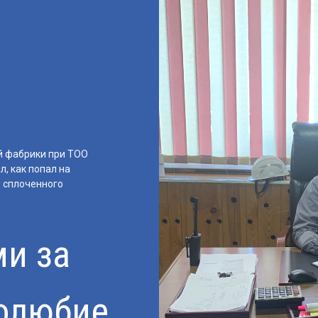
й фабрики при ТОО
, как попал на
е сплоченного
ми за
долюбие