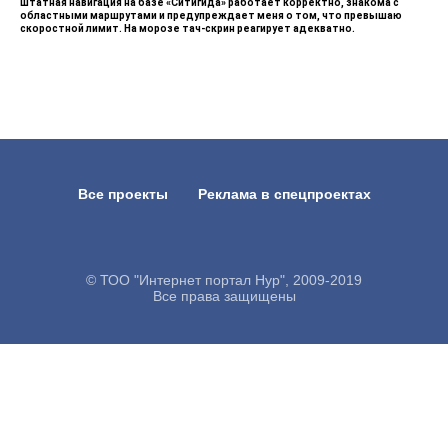
Штатная навигация на базе «Ситигида» работает корректно, знакома с
областными маршрутами и предупреждает меня о том, что превышаю
скоростной лимит. На морозе тач-скрин реагирует адекватно.
Все проекты
Реклама в спецпроектах
© ТОО "Интернет портал Нур", 2009-2019
Все права защищены