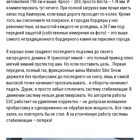
автомобиля 190 см и выше. Кросс – 203, просто Веста – 178 мм. И
комментировать тут нечего. При полной загрузке вам лучше иметь
запас под бампером, если ваша дорога проходит по колее. Кроме
того, вы сэкономите на покраске, в городах бордюры у нас
разномастные, за высотой каждого не уследишь, а 267 мм под
передней защитой (собственные измерения на фото) – это выше
самого нетрадиционного бордюрного камня на парковке города.
Я хорошо знаю градиент последнего подъема до своего
загородного домика. И транспорт зимой – это полный привод плюс
мягкий зимний протектор шин. Но если поставить цель… Первая
передача, полный газ, фрикционные шины Matador Sibir Snow
держатся без пробуксовки до последнего на снегу, лишь в самой
высокой точке начинают проскальзывать… и обороты начинают
падать. Дурак, я просто забыл отключить систему стабилизации. В
движении систему нельзя деактивировать. Но алгоритм работы
ESC работает на удивление корректно – не допуская излишнюю
пробуксовку и одновременно не обрубая всю мощность. Всё-таки
залез, но повторять бы не стал. А за утончённую работу системы
стабилизации – пятерка!