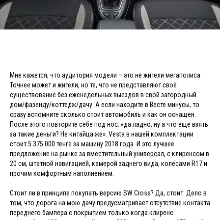
Мне кажется, что аудитория модели – это не жители мегаполиса.
Точнее может и жители, но те, что не представляют своё
существование без еженедельных выездов в свой загородный
дом/фазенду/коттедж/дачу. А если находите в Весте минусы, то
сразу вспомните сколько стоит автомобиль и как он оснащен.
После этого повторите себе под нос: «да ладно, ну а что еще взять
за такие деньги? Не китайца же». Vesta в нашей комплектации
стоит 5 375 000 тенге за машину 2018 года. И это лучшее
предложение на рынке за вместительный универсал, с клиренсом в
20 см, штатной навигацией, камерой заднего вида, колёсами R17 и
прочим комфортным наполнением.
Стоит ли в принципе покупать версию SW Cross? Да, стоит. Дело в
том, что дорога на мою дачу предусматривает отсутствие контакта
переднего бампера с покрытием только когда клиренс