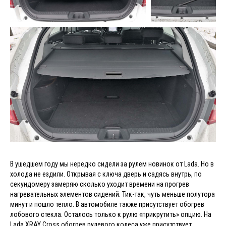
В ушедшем году мы нередко сидели за рулем новинок от Lada. Но в
холода не ездили. Открывая с ключа дверь и садясь внутрь, по
секундомеру замеряю сколько уходит времени на прогрев
нагревательных элементов сидений. Тик-так, чуть меньше полутора
минут и пошло тепло. В автомобиле также присутствует обогрев
лобового стекла. Осталось только к рулю «прикрутить» опцию. На
Lada XRAY Cross обогрев рулевого колеса уже присутствует.