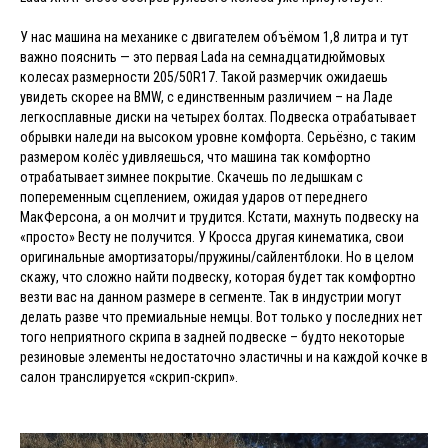
У нас машина на механике с двигателем объёмом 1,8 литра и тут
важно пояснить — это первая Lada на семнадцатидюймовых
колесах размерности 205/50R17. Такой размерчик ожидаешь
увидеть скорее на BMW, с единственным различием – на Ладе
легкосплавные диски на четырех болтах. Подвеска отрабатывает
обрывки наледи на высоком уровне комфорта. Серьёзно, с таким
размером колёс удивляешься, что машина так комфортно
отрабатывает зимнее покрытие. Скачешь по ледышкам с
попеременным сцеплением, ожидая ударов от переднего
МакФерсона, а он молчит и трудится. Кстати, махнуть подвеску на
«просто» Весту не получится. У Кросса другая кинематика, свои
оригинальные амортизаторы/пружины/сайлентблоки. Но в целом
скажу, что сложно найти подвеску, которая будет так комфортно
везти вас на данном размере в сегменте. Так в индустрии могут
делать разве что премиальные немцы. Вот только у последних нет
того неприятного скрипа в задней подвеске – будто некоторые
резиновые элементы недостаточно эластичны и на каждой кочке в
салон транслируется «скрип-скрип».