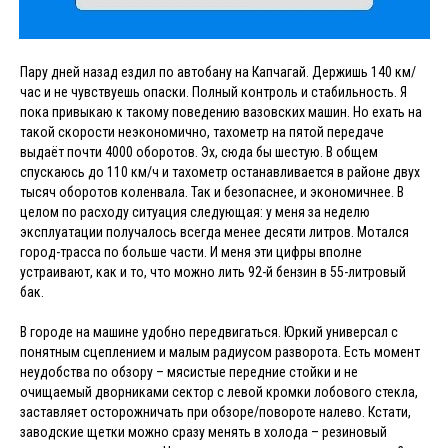
Пару дней назад ездил по автобану на Капчагай. Держишь 140 км/
час и не чувствуешь опаски. Полный контроль и стабильность. Я
пока привыкаю к такому поведению вазовских машин. Но ехать на
такой скорости неэкономично, тахометр на пятой передаче
выдаёт почти 4000 оборотов. Эх, сюда бы шестую. В общем
спускаюсь до 110 км/ч и тахометр останавливается в районе двух
тысяч оборотов коленвала. Так и безопаснее, и экономичнее. В
целом по расходу ситуация следующая: у меня за неделю
эксплуатации получалось всегда менее десяти литров. Мотался
город-трасса по больше части. И меня эти цифры вполне
устраивают, как и то, что можно лить 92-й бензин в 55-литровый
бак.
В городе на машине удобно передвигаться. Юркий универсал с
понятным сцеплением и малым радиусом разворота. Есть момент
неудобства по обзору – мясистые передние стойки и не
очищаемый дворниками сектор с левой кромки лобового стекла,
заставляет осторожничать при обзоре/повороте налево. Кстати,
заводские щетки можно сразу менять в холода – резиновый