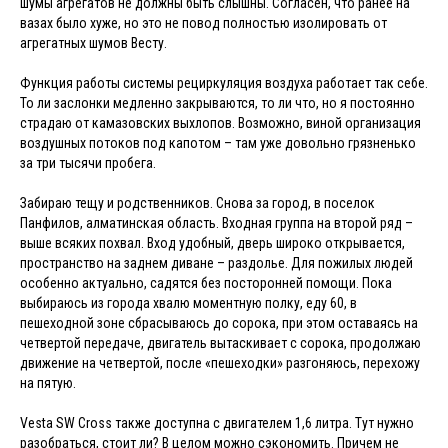
шумы агрегатов не должны быть слышны. Согласен, что ранее на
вазах было хуже, но это не повод полностью изолировать от
агрегатных шумов Весту.
Функция работы системы рециркуляция воздуха работает так себе.
То ли заслонки медленно закрываются, то ли что, но я постоянно
страдаю от камазовских выхлопов. Возможно, виной организация
воздушных потоков под капотом – там уже довольно грязненько
за три тысячи пробега.
Забираю тещу и родственников. Снова за город, в поселок
Панфилов, алматинская область. Входная группа на второй ряд –
выше всяких похвал. Вход удобный, дверь широко открывается,
пространство на заднем диване – раздолье. Для пожилых людей
особенно актуально, садятся без посторонней помощи. Пока
выбираюсь из города хвалю моментную полку, еду 60, в
пешеходной зоне сбрасываюсь до сорока, при этом оставаясь на
четвертой передаче, двигатель вытаскивает с сорока, продолжаю
движение на четвертой, после «пешеходки» разгоняюсь, перехожу
на пятую.
Vesta SW Cross также доступна с двигателем 1,6 литра. Тут нужно
разобраться, стоит ли? В целом можно сэкономить. Причем не