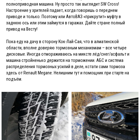
полноприводная машина. Ну просто так выглядит SW Cross!
Настроение у зрителей падает, когда говоришь о переднем
приводе и только. Поэтому или АвтоВАЗ «прикрутит» муфту в
заднюю ось или этим займутся в гаражах. Дайте стране полный
привод на Весту!
Пока еду на дачу в сторону Кок-Лай-Сая, что в алматинской
области, вполне доверяю тормозным механизмам – все четыре
дисковые. Иногда отмораживаюсь на миксте лёд/снег/асфальт и
машина стройненько держится на торможении. АБС и система
распределения тормозных усилий в деле, кстати сами тормоза
здесь от Renault Megane. Нелишним тут и помощник при старте на
подъём.