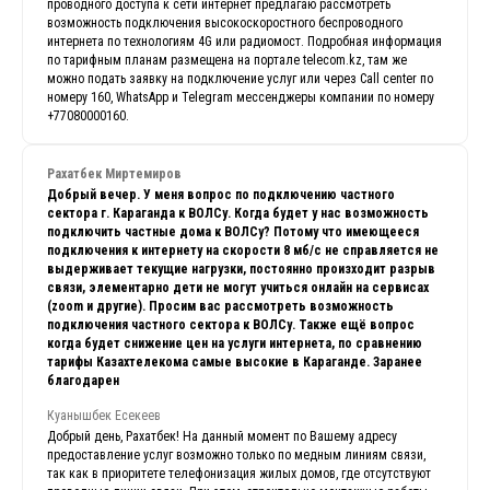
проводного доступа к сети интернет предлагаю рассмотреть
возможность подключения высокоскоростного беспроводного
интернета по технологиям 4G или радиомост. Подробная информация
по тарифным планам размещена на портале telecom.kz, там же
можно подать заявку на подключение услуг или через Call center по
номеру 160, WhatsApp и Telegram мессенджеры компании по номеру
+77080000160.
Рахатбек Миртемиров
Добрый вечер. У меня вопрос по подключению частного
сектора г. Караганда к ВОЛСу. Когда будет у нас возможность
подключить частные дома к ВОЛСу? Потому что имеющееся
подключения к интернету на скорости 8 мб/с не справляется не
выдерживает текущие нагрузки, постоянно произходит разрыв
связи, элементарно дети не могут учиться онлайн на сервисах
(zoom и другие). Просим вас рассмотреть возможность
подключения частного сектора к ВОЛСу. Также ещё вопрос
когда будет снижение цен на услуги интернета, по сравнению
тарифы Казахтелекома самые высокие в Караганде. Заранее
благодарен
Куанышбек Есекеев
Добрый день, Рахатбек! На данный момент по Вашему адресу
предоставление услуг возможно только по медным линиям связи,
так как в приоритете телефонизация жилых домов, где отсутствуют