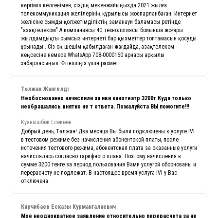
көргіміз келгенімен, сіздің мекенжайыңызда 2021 жылға
телекоммуникация желілерінің құрылысы жоспарланбаған. Интернет
желісіне сымды қолжетімділіктің заманауи баламасы ретінде
"Қазақтелеком" АҚ компаниясы 4G технологиясы бойынша жоғары
жылдамдықты сымсыз интернеті бар қызметтер топтамасын қосуды
ұсынады . Сіз оң шешім қабылдаған жағдайда, Қазақтелеком
кеңсесіне немесе WhatsApp 708-0000160 арнасы арқылы
хабарласыңыз. Өтінішіңіз үшін рахмет.
Төлжан Жангелді
Необоснованно начислили за иви кинотеатр 3200т.Куда только
необрашались внятно не т ответа. Пожалуйста ВЫ помогите!!!
Куанышбек Есекеев
Добрый день, Төлжан! Два месяца Вы были подключены к услуге IVI
в тестовом режиме без начисления абонентской платы, после
истечения тестового режима, абонентская плата за оказанные услуги
начислялась согласно тарифного плана. Поэтому начисления в
сумме 3200 тенге за период пользования Вами услугой обоснованы и
перерасчету не подлежат. В настоящее время услуга IVI у Вас
отключена.
Кирчибаев Есказы Курмангалиевич
Мое неоднократное заявление относительно перерасчета за не