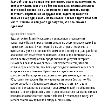
Задумайтесь над своими подчиненными, может пора менять их,
чтобы улучшить качество обслуживания, мы платим деньги на
постоянной основе, но вы не можете даже снизить тариф,
поставить нормальное оборудование, ждать приходится
часами в очереди, каналы не меняются. Как вы видите проблем
много. Решите их или дайте дорогу тем, кто это сможет
сделать!
Куанышбек Есекеев
Здравствуйте, Бахыт! Насколько я знаю, наши специалисты
связались с Вами и проконсультировали по всем интересующим Вас
тарифным планам. В частности, Вы имеете право подключить
нужные Вам услуги отдельно без домашнего телефона. Для удобства
абонентов, которые хотят сэкономить, с конца прошлого года мы
ввели систему контрактных предложений по услугам интернет.
Основной принцип такой системы заключается в том, что чем
больше срок контракта, тем большую скидку к ежемесячной плате
получают наши абоненты. Приобретая услуги в пакете или с
контрактом, Вы получаете экономию, которая может достигать до
50%, услуги телефонии Вы получаете фактически бесплатно. Что
касается работы абонентского отдела хочу отметить, что для
решения большинства вопросов телекоммуникаций не обязательно
посещать наши офисы, Вы можете воспользоваться одним из онлайн-
каналов взаимодействия: портал telecom.kz, WhatsApp и Telegram
мессенджеры компании по номеру +77080000160.