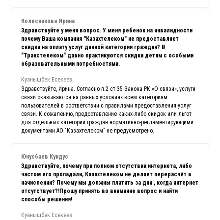
Колесникова Ирина
Здравствуйте у меня вопрос. У меня ребенок на инвалидности
почему Ваша компания "Казахтелеком" не предоставляет
скидки на оплату услуг данной категории граждан? В
"Транстелеком" давно практикуются скидки детям с особыми
образовательными потребностями.
Куанышбек Есекеев
Здравствуйте, Ирина. Согласно п.2 ст.35 Закона РК «О связи», услуги
связи оказываются на равных условиях всем категориям
пользователей в соответствии с правилами предоставления услуг
связи. К сожалению, предоставление каких-либо скидок или льгот
для отдельных категорий граждан нормативно-регламентирующими
документами АО "Казахтелеком" не предусмотрено.
Юнусбаев Кундус
Здравствуйте, почему при полном отсутствии интернета, либо
частом его пропадали, Казахтелеком не делает перерасчёт в
начислении? Почему мы должны платить за дни , когда интернет
отсутствует?!Прошу принять во внимание вопрос и найти
способы решения!
Куанышбек Есекеев