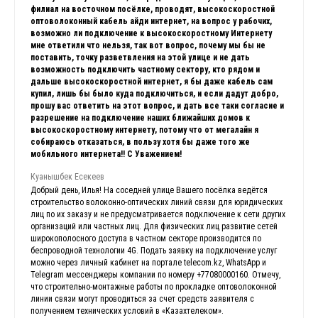
филиал на восточном посёлке, проводят, высокоскоростной
оптоволоконный кабель айди интернет, на вопрос у рабочих,
возможно ли подключение к высокоскоростному Интернету
мне ответили что нельзя, так вот вопрос, почему мы бы не
поставить, точку разветвления на этой улице и не дать
возможность подключить частному сектору, кто рядом и
дальше высокоскоростной интернет, я бы даже кабель сам
купил, лишь бы было куда подключиться, и если дадут добро,
прошу вас ответить на этот вопрос, и дать все таки согласие и
разрешение на подключение наших ближайших домов к
высокоскоростному интернету, потому что от мегалайн я
собираюсь отказаться, в пользу хотя бы даже того же
мобильного интернета!! С Уважением!
Куанышбек Есекеев
Добрый день, Илья! На соседней улице Вашего посёлка ведётся
строительство волоконно-оптических линий связи для юридических
лиц по их заказу и не предусматривается подключение к сети других
организаций или частных лиц. Для физических лиц развитие сетей
широкополосного доступа в частном секторе производится по
беспроводной технологии 4G. Подать заявку на подключение услуг
можно через личный кабинет на портале telecom.kz, WhatsApp и
Telegram мессенджеры компании по номеру +77080000160. Отмечу,
что строительно-монтажные работы по прокладке оптоволоконной
линии связи могут проводиться за счет средств заявителя с
получением технических условий в «Казахтелеком».