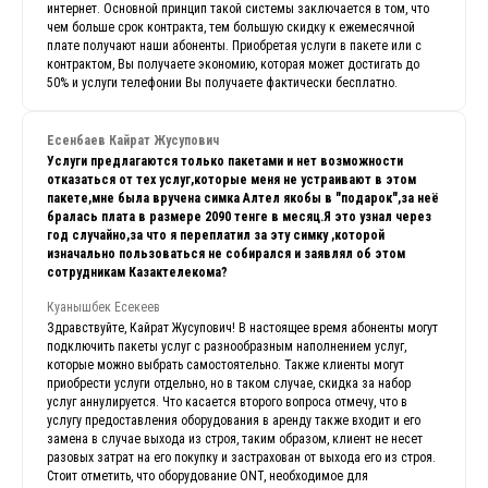
интернет. Основной принцип такой системы заключается в том, что
чем больше срок контракта, тем большую скидку к ежемесячной
плате получают наши абоненты. Приобретая услуги в пакете или с
контрактом, Вы получаете экономию, которая может достигать до
50% и услуги телефонии Вы получаете фактически бесплатно.
Есенбаев Кайрат Жусупович
Услуги предлагаются только пакетами и нет возможности
отказаться от тех услуг,которые меня не устраивают в этом
пакете,мне была вручена симка Алтел якобы в "подарок",за неё
бралась плата в размере 2090 тенге в месяц.Я это узнал через
год случайно,за что я переплатил за эту симку ,которой
изначально пользоваться не собирался и заявлял об этом
сотрудникам Казактелекома?
Куанышбек Есекеев
Здравствуйте, Кайрат Жусупович! В настоящее время абоненты могут
подключить пакеты услуг с разнообразным наполнением услуг,
которые можно выбрать самостоятельно. Также клиенты могут
приобрести услуги отдельно, но в таком случае, скидка за набор
услуг аннулируется. Что касается второго вопроса отмечу, что в
услугу предоставления оборудования в аренду также входит и его
замена в случае выхода из строя, таким образом, клиент не несет
разовых затрат на его покупку и застрахован от выхода его из строя.
Стоит отметить, что оборудование ONT, необходимое для