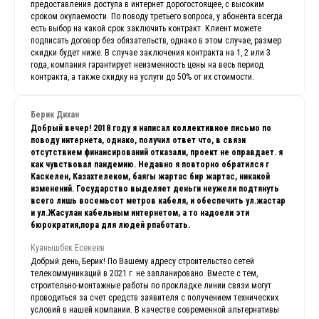
предоставления доступа в интернет дорогостоящее, с высоким
сроком окупаемости. По поводу третьего вопроса, у абонента всегда
есть выбор на какой срок заключить контракт. Клиент можете
подписать договор без обязательств, однако в этом случае, размер
скидки будет ниже. В случае заключения контракта на 1, 2 или 3
года, компания гарантирует неизменность цены на весь период
контракта, а также скидку на услуги до 50% от их стоимости.
Берик Дихан
Добрый вечер! 2018 году я написал коллективное письмо по
поводу интернета, однако, получил ответ что, в связи
отсутствием финансирований отказали, проект не оправдает. я
как чувствовал пандемию. Недавно я повторно обратился г
Каскелен, Казахтелеком, баягы жартас бир жартас, никакой
изменений. Государство выделяет деньги неужели подтянуть
всего лишь восемьсот метров кабеля, и обеспечить ул.жастар
и ул.Жасулан кабельным интернетом, а то надоели эти
бюрократия,пора для людей рпаботать.
Куанышбек Есекеев
Добрый день, Берик! По Вашему адресу строительство сетей
телекоммуникаций в 2021 г. не запланировано. Вместе с тем,
строительно-монтажные работы по прокладке линии связи могут
проводиться за счет средств заявителя с получением технических
условий в нашей компании. В качестве современной альтернативы