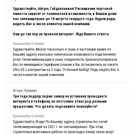
Здравствуйте, Айгуль Габдуллаевна! Расширение портовой
емкости зависит от технической возможности, в Вашем доме
оно запланировано до 18 августа текущего года. Будем рады
видеть Вас в числе клиентов нашей компании.
Нам до сих пор не провели интернет. Жду Вашего ответа.
Куанышбек Есекеев
Здравствуйте, Айгуль! Насколько я знаю, в настоящее время по
Вашему адресу изыскана техническая возможность подключения
услуг телекоммуникаций и наши специалисты проконсультировали
Вас по имеющимся тарифным планам и Вы остановились на пакете
Ultra 3S с контрактом на 3 года. Отличный выбор! Рады видеть Вас в
числе клиентов нашей компании.
Игорь Пушмин
Три года подряд подаю заявку на установку проводного
интернета и телефона, но постоянно отказ род разными
предлогами. Что делать подскажите пожалуйста?
Куанышбек Есекеев
Здравствуйте, Игорь! По Вашему адресу строительство сетей
телекоммуникаций на 2021 г. не запланировано. При этом,
строительно-монтажные работы по прокладке линии связи могут