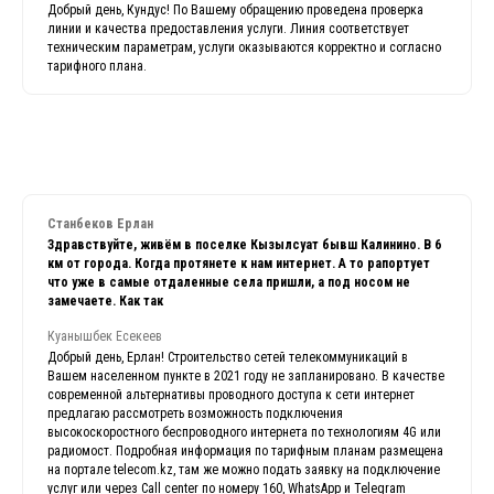
Добрый день, Кундус! По Вашему обращению проведена проверка
линии и качества предоставления услуги. Линия соответствует
техническим параметрам, услуги оказываются корректно и согласно
тарифного плана.
Станбеков Ерлан
Здравствуйте, живём в поселке Кызылсуат бывш Калинино. В 6
км от города. Когда протянете к нам интернет. А то рапортует
что уже в самые отдаленные села пришли, а под носом не
замечаете. Как так
Куанышбек Есекеев
Добрый день, Ерлан! Строительство сетей телекоммуникаций в
Вашем населенном пункте в 2021 году не запланировано. В качестве
современной альтернативы проводного доступа к сети интернет
предлагаю рассмотреть возможность подключения
высокоскоростного беспроводного интернета по технологиям 4G или
радиомост. Подробная информация по тарифным планам размещена
на портале telecom.kz, там же можно подать заявку на подключение
услуг или через Call center по номеру 160, WhatsApp и Telegram