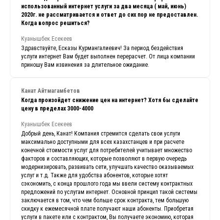
использованный интернет услуги за два месяца ( май, июнь)
2020г. не рассматривается и ответ до сих пор не предоставлен.
Когда вопрос решиться?
Куанышбек Есекеев
Здравствуйте, Есказы Курмангалиевич! За период бездействия
услуги интернет Вам будет выполнен перерасчет. От лица компании
приношу Вам извинения за длительное ожидание.
Канат Айтмагамбетов
Когда произойдет снижение цен на интернет? Хотя бы сделайте
цену в пределах 3000-4000
Куанышбек Есекеев
Добрый день, Канат! Компания стремится сделать свои услуги
максимально доступными для всех казахстанцев и при расчете
конечной стоимости услуг для потребителей учитывает множество
факторов и составляющих, которые позволяют в первую очередь
модернизировать, развивать сети, улучшать качество оказываемых
услуг и т.д. Также для удобства абонентов, которые хотят
сэкономить, с конца прошлого года мы ввели систему контрактных
предложений по услугам интернет. Основной принцип такой системы
заключается в том, что чем больше срок контракта, тем большую
скидку к ежемесячной плате получают наши абоненты. Приобретая
услуги в пакете или с контрактом, Вы получаете экономию, которая