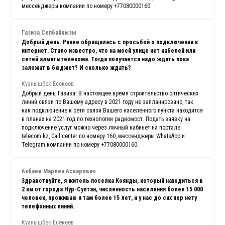
мессенджеры компании по номеру +77080000160.
Газиза Сепбайкызы
Добрый день. Ранее обращалась с просьбой о подключении к
интернет. Стало известро, что на моей улице нет кабелей или
сетей алматытелекома. Тогда получается надо ждать пока
заложат в бюджет? И сколько ждать?
Куанышбек Есекеев
Добрый день, Газиза! В настоящее время строительство оптических
линий связи по Вашему адресу в 2021 году не запланировано, так
как подключение к сети связи Вашего населенного пункта находится
в планах на 2021 год по технологии радиомост. Подать заявку на
подключение услуг можно через личный кабинет на портале
telecom.kz, Call center по номеру 160, мессенджеры WhatsApp и
Telegram компании по номеру +77080000160.
Акбаев Марлен Аскарович
Здравствуйте, я житель поселка Коянды, который находиться в
2 км от города Нур-Султан, численность населения более 15 000
человек, проживаю я там более 15 лет, и у нас до сих пор нету
телефонных линий.
Куанышбек Есекеев