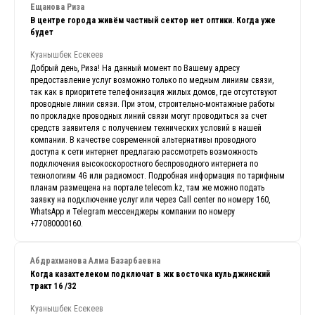
Ещанова Риза
В центре города живём частный сектор нет оптики. Когда уже
будет
Куанышбек Есекеев
Добрый день, Риза! На данный момент по Вашему адресу
предоставление услуг возможно только по медным линиям связи,
так как в приоритете телефонизация жилых домов, где отсутствуют
проводные линии связи. При этом, строительно-монтажные работы
по прокладке проводных линий связи могут проводиться за счет
средств заявителя с получением технических условий в нашей
компании. В качестве современной альтернативы проводного
доступа к сети интернет предлагаю рассмотреть возможность
подключения высокоскоростного беспроводного интернета по
технологиям 4G или радиомост. Подробная информация по тарифным
планам размещена на портале telecom.kz, там же можно подать
заявку на подключение услуг или через Call center по номеру 160,
WhatsApp и Telegram мессенджеры компании по номеру
+77080000160.
Абдрахманова Алма Базарбаевна
Когда казахтелеком подключат в жк восточка кульджинский
тракт 16 /32
Куанышбек Есекеев