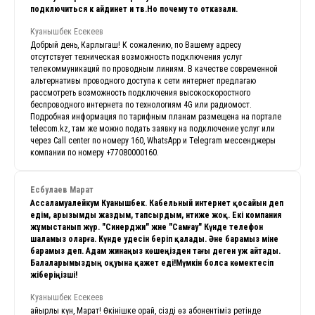
подключиться к айдинет и тв.Но почему то отказали.
Куанышбек Есекеев
Добрый день, Карлыгаш! К сожалению, по Вашему адресу
отсутствует техническая возможность подключения услуг
телекоммуникаций по проводным линиям. В качестве современной
альтернативы проводного доступа к сети интернет предлагаю
рассмотреть возможность подключения высокоскоростного
беспроводного интернета по технологиям 4G или радиомост.
Подробная информация по тарифным планам размещена на портале
telecom.kz, там же можно подать заявку на подключение услуг или
через Call center по номеру 160, WhatsApp и Telegram мессенджеры
компании по номеру +77080000160.
Есбулаев Марат
Ассаламуалейкум Куанышбек. Кабельный интернет қосайын деп
едім, арызымды жаздым, тапсырдым, нәтиже жоқ. Екі компания
жұмыстанып жүр. "Синерджи" және "Самғау" Күнде телефон
шаламыз оларға. Күнде уәдесін беріп қалады. Әне барамыз міне
барамыз деп. Адам жинаңыз көшеңізден тағы деген уәж айтады.
Балаларымыздың оқуына қажет еді!Мүмкін болса көмектесіп
жіберіңізші!
Куанышбек Есекеев
Қайырлы күн, Марат! Өкінішке орай, сізді өз абонентіміз ретінде