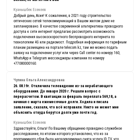
Куанышбек Есекеев
Добрый день, Асия! К сожалению, в 2021 году строительство
оптических сетей телекоммуникаций в Вашем жилом доме не
запланировано. В качестве современной альтернативы проводного
доступа к сети интернет предлагаю рассмотреть возможность
подключения высокоскоростного беспроводного интернета по
технологиям 4G или радиомост. Подробная информация по тарифным
планам размещена на портале telecom.kz, там же можно подать
заявку на подключение услуг или через Call center по номеру 160,
WhatsApp и Telegram мессенджеры компании по номеру
+77080000160.
Чупина Ольга Александровна
26. 08.19г. Отключила телевидение из-за нерабатающего
оборудования. До января 2020 г. Решали вопрос с
перерасчетом. В квитанции за февраль переплата 569,18, а
начиная с марта ежемесячные долги. Ходила и писала
заявление, сказали, что всё исправили. Никто не может мне
объяснить откуда берутся долги уже почти год.
Куанышбек Есекеев
Здравствуйте, Ольга! По Вашему обращению проведено служебное
расследование, по итогам которого установлено, что из за
программного сбоя была несвоевременно снята услуга ID TV, что