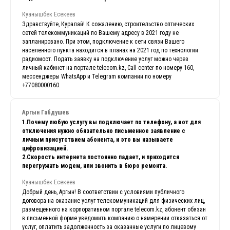
Куанышбек Есекеев
Здравствуйте, Куралай! К сожалению, строительство оптических
сетей телекоммуникаций по Вашему адресу в 2021 году не
запланировано. При этом, подключение к сети связи Вашего
населенного пункта находится в планах на 2021 год по технологии
радиомост. Подать заявку на подключение услуг можно через
личный кабинет на портале telecom.kz, Call center по номеру 160,
мессенджеры WhatsApp и Telegram компании по номеру
+77080000160.
Аргын Габдушев
1.Почему любую услугу вы подключает по телефону, а вот для
отключения нужно обязательно письменное заявление с
личным присутствием абонента, и это вы называете
цифровизацией.
2.Скорость интернета постоянно падает, и приходится
перегружать модем, или звонить в бюро ремонта.
Куанышбек Есекеев
Добрый день, Аргын! В соответствии с условиями публичного
договора на оказание услуг телекоммуникаций для физических лиц,
размещенного на корпоративном портале telecom.kz, абонент обязан
в письменной форме уведомить компанию о намерении отказаться от
услуг, оплатить задолженность за оказанные услуги по лицевому