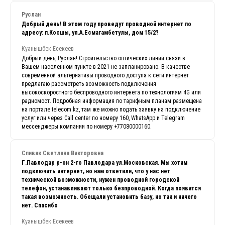
Руслан
Добрый день! В этом году проведут проводной интернет по
адресу: п.Косшы, ул.А.Есмагамбетулы, дом 15/2?
Куанышбек Есекеев
Добрый день, Руслан! Строительство оптических линий связи в
Вашем населенном пункте в 2021 не запланировано. В качестве
современной альтернативы проводного доступа к сети интернет
предлагаю рассмотреть возможность подключения
высокоскоростного беспроводного интернета по технологиям 4G или
радиомост. Подробная информация по тарифным планам размещена
на портале telecom.kz, там же можно подать заявку на подключение
услуг или через Call center по номеру 160, WhatsApp и Telegram
мессенджеры компании по номеру +77080000160.
Спивак Светлана Викторовна
Г.Павлодар р-он 2-го Павлодара ул.Московская. Мы хотим
подключить интернет, но нам ответили, что у нас нет
технической возможности, нужен проводной городской
телефон, устанавливают только безпроводной. Когда появится
такая возможность. Обещали установить базу, но так и ничего
нет. Спасибо
Куанышбек Есекеев