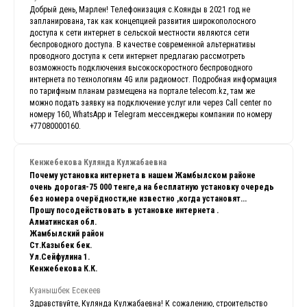
Добрый день, Марлен! Телефонизация с.Коянды в 2021 год не
запланирована, так как концепцией развития широкополосного
доступа к сети интернет в сельской местности являются сети
беспроводного доступа. В качестве современной альтернативы
проводного доступа к сети интернет предлагаю рассмотреть
возможность подключения высокоскоростного беспроводного
интернета по технологиям 4G или радиомост. Подробная информация
по тарифным планам размещена на портале telecom.kz, там же
можно подать заявку на подключение услуг или через Call center по
номеру 160, WhatsApp и Telegram мессенджеры компании по номеру
+77080000160.
Кенжебекова Кулянда Кулжабаевна
Почему установка интернета в нашем Жамбылском районе
очень дорогая-75 000 тенге,а на бесплатную установку очередь
без номера очерёдности,не известно ,когда установят...
Прошу посодействовать в установке интернета .
Алматинская обл.
Жамбылский район
Ст.Казыбек бек.
Ул.Сейфулина 1.
Кенжебекова К.К.
Куанышбек Есекеев
Здравствуйте, Кулянда Кулжабаевна! К сожалению, строительство