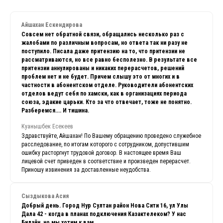
Айшахан Ескендирова
Совсем нет обратной связи, обращались несколько раз с
жалобами по различным вопросам, но ответа так ни разу не
поступило. Писала даже притензию на то, что притензии не
рассматриваются, но все равно бесполезно. В результате все
притензии аннулированы и никаких перерасчетов, решений
проблем нет и не будет. Причем слышу это от многих и в
частности в абонентском отделе. Руководители абонентских
отделов ведут себя по хамски, как в организациях периода
союза, эдакие царьки. Кто за что отвечает, тоже не понятно.
Разберемся.... И тишина.
Куанышбек Есекеев
Здравствуйте, Айшахан! По Вашему обращению проведено служебное
расследование, по итогам которого с сотрудником, допустившим
ошибку расторгнут трудовой договор. В настоящее время Ваш
лицевой счет приведен в соответствие и произведен перерасчет.
Приношу извинения за доставленные неудобства.
Сыздыкова Асия
Добрый день. Город Нур Султан район Нова Сити 16, ул Улы
Дала 42 - когда в планах подключения Казактелеком? У нас
Билайн, но мы хотим к вам