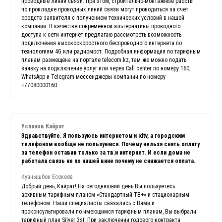
проводные линии связи. При этом, строительно-монтажные работы
по прокладке проводных линий связи могут проводиться за счет
средств заявителя с получением технических условий в нашей
компании. В качестве современной альтернативы проводного
доступа к сети интернет предлагаю рассмотреть возможность
подключения высокоскоростного беспроводного интернета по
технологиям 4G или радиомост. Подробная информация по тарифным
планам размещена на портале telecom.kz, там же можно подать
заявку на подключение услуг или через Call center по номеру 160,
WhatsApp и Telegram мессенджеры компании по номеру
+77080000160.
Успанов Кайрат
Здравствуйте. Я пользуюсь интернетом и idtv, а городским
телефоном вообще не пользуемся. Почему нельзя снять оплату
за телефон оставив только за тв.и интернет. И если дома не
работала связь не по нашей вине почему не снижается оплата.
Куанышбек Есекеев
Добрый день, Кайрат! На сегодняшний день Вы пользуетесь
архивным тарифным планом «Стандартный ТВ+» и стационарным
телефоном. Наши специалисты связались с Вами и
проконсультировали по имеющимся тарифным планам, Вы выбрали
тарифный план Silver 3st. При заключении годового контракта