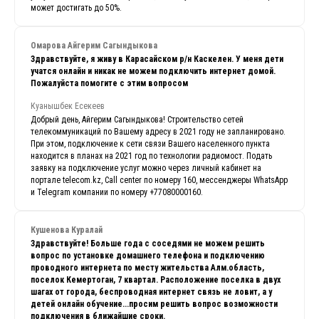
может достигать до 50%.
Омарова Айгерим Сагындыкова
Здравствуйте, я живу в Карасайском р/н Каскелен. У меня дети
учатся онлайн и никак не можем подключить интернет домой.
Пожалуйста помогите с этим вопросом
Куанышбек Есекеев
Добрый день, Айгерим Сагындыкова! Строительство сетей
телекоммуникаций по Вашему адресу в 2021 году не запланировано.
При этом, подключение к сети связи Вашего населенного пункта
находится в планах на 2021 год по технологии радиомост. Подать
заявку на подключение услуг можно через личный кабинет на
портале telecom.kz, Call center по номеру 160, мессенджеры WhatsApp
и Telegram компании по номеру +77080000160.
Кушенова Куралай
Здравствуйте! Больше года с соседями не можем решить
вопрос по установке домашнего телефона и подключению
проводного интернета по месту жительства Алм.область,
поселок Кемертоган, 7 квартал. Расположение поселка в двух
шагах от города, беспроводная интернет связь не ловит, а у
детей онлайн обучение...просим решить вопрос возможности
подключения в ближайшие сроки
.