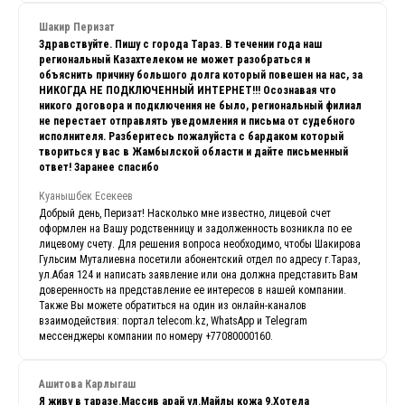
Шакир Перизат
Здравствуйте. Пишу с города Тараз. В течении года наш
региональный Казахтелеком не может разобраться и
объяснить причину большого долга который повешен на нас, за
НИКОГДА НЕ ПОДКЛЮЧЕННЫЙ ИНТЕРНЕТ!!! Осознавая что
никого договора и подключения не было, региональный филиал
не перестает отправлять уведомления и письма от судебного
исполнителя. Разберитесь пожалуйста с бардаком который
твориться у вас в Жамбылской области и дайте письменный
ответ! Заранее спасибо
Куанышбек Есекеев
Добрый день, Перизат! Насколько мне известно, лицевой счет
оформлен на Вашу родственницу и задолженность возникла по ее
лицевому счету. Для решения вопроса необходимо, чтобы Шакирова
Гульсим Муталиевна посетили абонентский отдел по адресу г.Тараз,
ул.Абая 124 и написать заявление или она должна представить Вам
доверенность на представление ее интересов в нашей компании.
Также Вы можете обратиться на один из онлайн-каналов
взаимодействия: портал telecom.kz, WhatsApp и Telegram
мессенджеры компании по номеру +77080000160.
Ашитова Карлыгаш
Я живу в таразе.Массив арай ул.Майлы кожа 9.Хотела