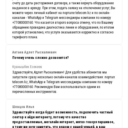
счету до даты расторжения договора, а также вернуть оборудование
выданное в аренду. При этом, подать заявку на отключение услуг, Вы
можете через личный кабинет на портале telecom.kz и по онлайн-
каналам - WhatsApp и Telegram мессенджеры компании по номеру
+77080000160. Что касается второго вопроса отмечу, что по Вашему
обращению проведена диагностика линии и оборудования, по итогам
которой установлено, что услуги оказываются корректно и согласно
тарифного плана.
Актаев Адлет Рыскалиевич
Почему очень сложно дозвонится?
Куанышбек Есекеев
Здравствуйте, Адлет Рыскалиевич! Для удобства абонентов мы
запустили сразу несколько онлайн-каналов взаимодействия: портал
telecom.kz, WhatsApp и Telegram мессенджеры компании по номеру
+77080000160. Рекомендую Вам воспользоваться одним из
перечисленных инструментов.
Шевцов Илья
Здравствуйте когда будет возможность, подключить частный
сектор к айди интернету, потому что качество
предоставляемые, мегалайн интернет, мягко говоря паршивое,
к тому же хочу заметить, что рядом с нашей улицей, в ваш