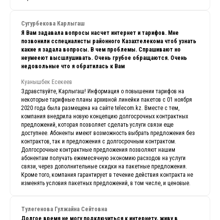
Сугурбекова Карлыгаш
Я Вам задавала вопросы насчет интернет и тарифов. Мне
позвонили сспециалисты районного Казахтелекома чтоб узнать
какие я задала вопросы. В чем проблемы. Спрашивают но
неумееют высшлушивать. Очень грубое обращаются. Очень
недовольные что я обратилась к Вам
Куанышбек Есекеев
Здравствуйте, Карлыгаш! Информация о повышении тарифов на
некоторые тарифные планы архивной линейки пакетов с 01 ноября
2020 года была размещена на сайте telecom.kz. Вместе с тем,
компания внедрила новую концепцию долгосрочных контрактных
предложений, которая позволяет сделать услуги связи еще
доступнее. Абоненты имеют возможность выбрать предложения без
контрактов, так и предложения с долгосрочным контрактом.
Долгосрочные контрактные предложения позволяют нашим
абонентам получать ежемесячную экономию расходов на услуги
связи, через дополнительные скидки на пакетные предложения.
Кроме того, компания гарантирует в течение действия контракта не
изменять условия пакетных предложений, в том числе, и ценовые.
Тулегенова Гулжайна Сейтовна
Долгое время не могу подключиться к интернету, живу в