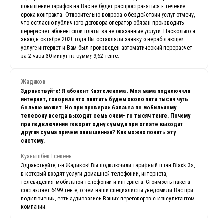
повышение тарифов на Вас не будет распространяться в течение
срока контракта. Относительно вопроса о бездействии услуг отмечу,
что согласно публичного договора оператор обязан производить
перерасчет абонентской платы за не оказанные услуги. Насколько я
знаю, в октябре 2020 года Вы оставляли заявку о неработающей
услуге интернет и Вам был произведен автоматический перерасчет
за 2 часа 30 минут на сумму 9,62 тенге.
Жадиков
Здравствуйте! Я абонент Казтелекома . Моя мама подключила
интернет, говорили что платить будем около пяти тысяч чуть
больше может. Но при проверке баланса по мобильному
телефону всегда выходит семь счем- то тысяч тенге. Почему
при подключении говорят одну сумму,а при оплате выходит
другая сумма причем завышенная? Как можно понять эту
систему.
Куанышбек Есекеев
Здравствуйте, г-н Жадиков! Вы подключили тарифный план Black 3s,
в который входят услуги домашней телефонии, интернета,
телевидения, мобильной телефонии и интернета. Стоимость пакета
составляет 6499 тенге, о чем наши специалисты уведомили Вас при
подключении, есть аудиозапись Ваших переговоров с консультантом
компании.