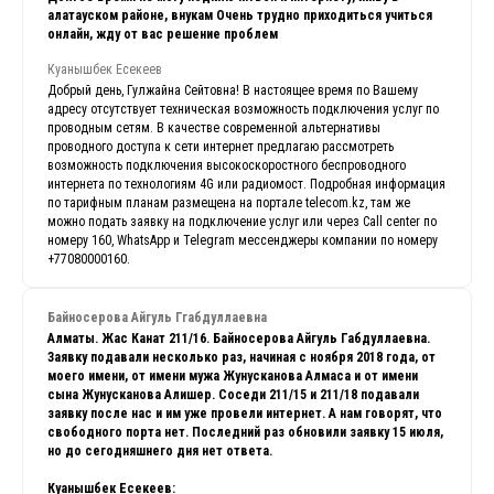
алатауском районе, внукам Очень трудно приходиться учиться
онлайн, жду от вас решение проблем
Куанышбек Есекеев
Добрый день, Гулжайна Сейтовна! В настоящее время по Вашему
адресу отсутствует техническая возможность подключения услуг по
проводным сетям. В качестве современной альтернативы
проводного доступа к сети интернет предлагаю рассмотреть
возможность подключения высокоскоростного беспроводного
интернета по технологиям 4G или радиомост. Подробная информация
по тарифным планам размещена на портале telecom.kz, там же
можно подать заявку на подключение услуг или через Call center по
номеру 160, WhatsApp и Telegram мессенджеры компании по номеру
+77080000160.
Байносерова Айгуль Ггабдуллаевна
Алматы. Жас Канат 211/16. Байносерова Айгуль Габдуллаевна.
Заявку подавали несколько раз, начиная с ноября 2018 года, от
моего имени, от имени мужа Жунусканова Алмаса и от имени
сына Жунусканова Алишер. Соседи 211/15 и 211/18 подавали
заявку после нас и им уже провели интернет. А нам говорят, что
свободного порта нет. Последний раз обновили заявку 15 июля,
но до сегодняшнего дня нет ответа.
Куанышбек Есекеев: