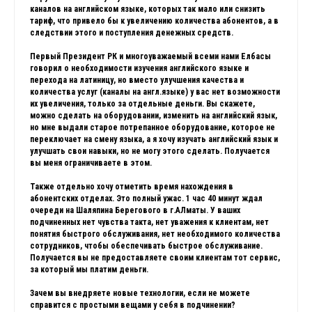
каналов на английском языке, которых так мало или снизить
тариф, что привело бы к увеличению количества абонентов, а в
следствии этого и поступления денежных средств.
Первый Президент РК и многоуважаемый всеми нами Елбасы
говорил о необходимости изучения английского языке и
перехода на латиницу, но вместо улучшения качества и
количества услуг (каналы на англ.языке) у вас нет возможности
их увеличения, только за отдельные деньги. Вы скажете,
можно сделать на оборудовании, изменить на английский язык,
но мне выдали старое потрепанное оборудование, которое не
переключает на смену языка, а я хочу изучать английский язык и
улучшать свои навыки, но не могу этого сделать. Получается
вы меня ограничиваете в этом.
Также отдельно хочу отметить время нахождения в
абонентских отделах. Это полный ужас. 1 час 40 минут ждал
очереди на Шаляпина Берегового в г.АЛматы. У ваших
подчиненных нет чувства такта, нет уважения к клиентам, нет
понятия быстрого обслуживания, нет необходимого количества
сотрудников, чтобы обеспечивать быстрое обслуживание.
Получается вы не предоставляете своим клиентам тот сервис,
за который мы платим деньги.
Зачем вы внедряете новые технологии, если не можете
справится с простыми вещами у себя в подчинении?