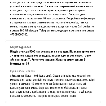
проводиться за счет средств заявителя с получением технических
условий в нашей компании. В качестве современной альтернативы
проводного доступа к сети интернет предлагаю рассмотреть
возможность подключения высокоскоростного беспроводного
интернета по технологиям 4G или радиомост. Подробная информация
по тарифным планам размещена на портале telecom.kz, там же
можно подать заявку на подключение услуг или через Call center по
номеру 160, WhatsApp и Telegram мессенджеры компании по номеру
+77080000160.
Бақыт Бурибаев
Біздің ауылда 5000 нан астам халық тұрады.
Бірақ интернет жоқ
. Интернет қашан қосасыздар. құрғақ уәде керек емес. точно
айтыңыздар. Т. Рыскулов ауданы Жаңа-тұрмыс ауылы Б.
Момышұлы 35
Куанышбек Есекеев
Қайырлы күн Бақыт! Өкінішке орай, Сіздің өтінішіңізде көрсетілген
мекенде интернет желісін орнатуға техникалық мүмкіндік жоқ. Қазіргі
уақытта сымсыз 4G технологиясы бойынша интернет қызметін
қолдануды ұсынамыз. Егер осы технология бойынша, интернет
қостыруға шешім қабылдасаңыздар, кез келген уақытта WhatsApp
арқылы 87080000160 нөміріне тапсырыс бере аласыз.