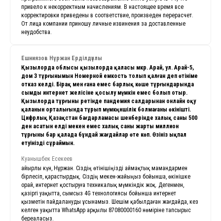
привело к некорректным начислениям. В настоящее время все
корректировки приведены в соответствие, произведен перерасчет.
От лица компании приношу личные извинения за доставленные
неудобства.
Ешниязов Нұржан Ерділдәұлы
Қызылорда облысы қызылорда қаласы мкр. Арай, ул. Арай-5,
дом 3 тұрғынымын Номерной емкость толып қалған деп өтініме
отказ келді. Бірақ мен ғана емес барлық көше тұрғындарында
сымды интернет желісіне қосылу мүмкін емес болып отыр.
Қызылорда тұрғыны ретінде пандемия салдарынан онлайн оқу
қаланын орталығында тұрып мүмкңншілік болмағаны өкінішті.
Цифрлық Қазақстан бағдарламасы шенберінде халық саны 500
ден асатын елді мекен емес халық саны жарты миллион
тұрғыны бар қалада бұндай жағдайлар өте көп. Өзініз ықпал
етуінізді сұраймын.
Куанышбек Есекеев
Қайырлы күн, Нұржан. Сіздің өтінішіңізді аймақтық мамандармен
бірлесіп, қарастырдық. Сіздің мекен-жайыңыз бойынша, өкінішке
орай, интернет қостыруға техникалық мүмкіндік жоқ. Дегенмен,
қазіргі уақытта, сымсыз 4G технологиясы бойынша интернет
қызметін пайдалануды ұсынамыз. Шешім қабылдаған жағдайда, кез
келген уақытта WhatsApp арқылы 87080000160 нөміріне тапсырыс
береаласыз.