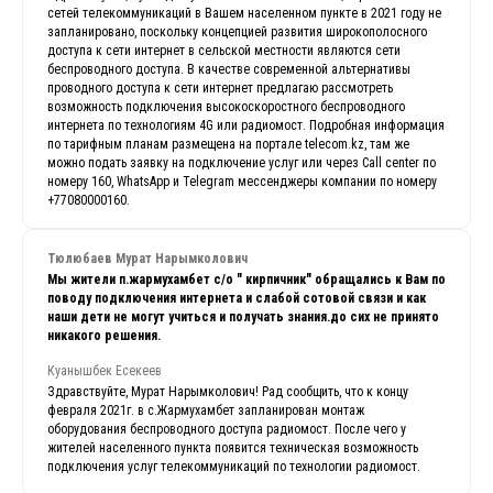
сетей телекоммуникаций в Вашем населенном пункте в 2021 году не
запланировано, поскольку концепцией развития широкополосного
доступа к сети интернет в сельской местности являются сети
беспроводного доступа. В качестве современной альтернативы
проводного доступа к сети интернет предлагаю рассмотреть
возможность подключения высокоскоростного беспроводного
интернета по технологиям 4G или радиомост. Подробная информация
по тарифным планам размещена на портале telecom.kz, там же
можно подать заявку на подключение услуг или через Call center по
номеру 160, WhatsApp и Telegram мессенджеры компании по номеру
+77080000160.
Тюлюбаев Мурат Нарымколович
Мы жители п.жармухамбет с/о " кирпичник" обращались к Вам по
поводу подключения интернета и слабой сотовой связи и как
наши дети не могут учиться и получать знания.до сих не принято
никакого решения.
Куанышбек Есекеев
Здравствуйте, Мурат Нарымколович! Рад сообщить, что к концу
февраля 2021г. в с.Жармухамбет запланирован монтаж
оборудования беспроводного доступа радиомост. После чего у
жителей населенного пункта появится техническая возможность
подключения услуг телекоммуникаций по технологии радиомост.