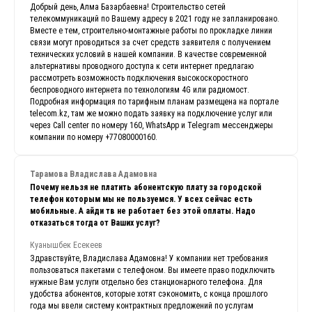
Добрый день, Алма Базарбаевна! Строительство сетей
телекоммуникаций по Вашему адресу в 2021 году не запланировано.
Вместе е тем, строительно-монтажные работы по прокладке линии
связи могут проводиться за счет средств заявителя с получением
технических условий в нашей компании. В качестве современной
альтернативы проводного доступа к сети интернет предлагаю
рассмотреть возможность подключения высокоскоростного
беспроводного интернета по технологиям 4G или радиомост.
Подробная информация по тарифным планам размещена на портале
telecom.kz, там же можно подать заявку на подключение услуг или
через Call center по номеру 160, WhatsApp и Telegram мессенджеры
компании по номеру +77080000160.
Тарамова Владислава Адамовна
Почему нельзя не платить абонентскую плату за городской
телефон которым мы не пользуемся. У всех сейчас есть
мобильные. А айди тв не работает без этой оплаты. Надо
отказаться тогда от Ваших услуг?
Куанышбек Есекеев
Здравствуйте, Владислава Адамовна! У компании нет требования
пользоваться пакетами с телефоном. Вы имеете право подключить
нужные Вам услуги отдельно без станционарного телефона. Для
удобства абонентов, которые хотят сэкономить, с конца прошлого
года мы ввели систему контрактных предложений по услугам