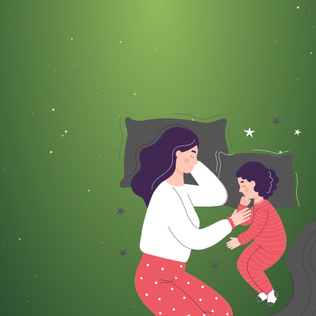
Жизненные ситуации бывают разными, но
казахстанцы всегда славились тем, что
готовы прийти на выручку каждому, кто
попал в трудную ситуацию или оказался в
тяжелом материальном положении, передает
корреспондент NUR.KZ.