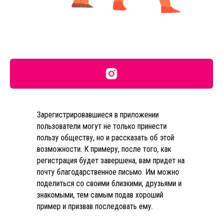
регистрируется порядка 1500
пользователей – а это значит, что 15 000
тенге каждый день собирается на помощь
мамам и их детям. Еженедельно сумма
тратится на помощь и поддержку семей.
Количество присоединившихся в
инициативе людей можно увидеть на сайте
indrug.me/intro
.
Совершать добрые дела стало так просто!
Зарегистрировавшиеся в приложении
пользователи могут не только принести
пользу обществу, но и рассказать об этой
возможности. К примеру, после того, как
регистрация будет завершена, вам придет на
почту благодарственное письмо. Им можно
поделиться со своими близкими, друзьями и
знакомыми, тем самым подав хороший
пример и призвав последовать ему.