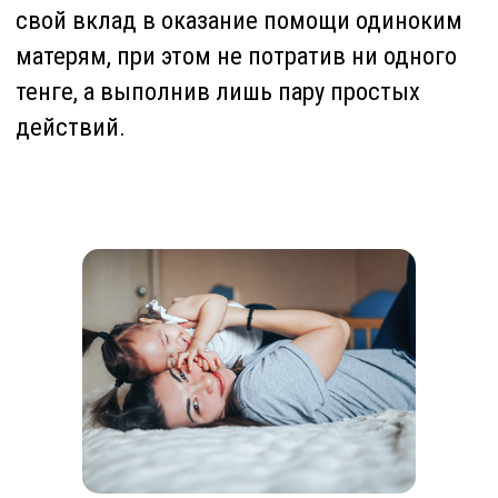
Как это сделать?
Многим из нас всегда кажется, что
благотворительная помощь – это всегда
крупные суммы, которые должен
перечислить человек. На самом деле, в
одном большом деле важен каждый тенге.
А если и вовсе не придется перечислять
личные средства, а надо лишь сделать
пару кликов?
Зарегистрируйтесь в InDrug – сервисе по
поиску лекарств и совершайте подвиги.
За каждую регистрацию InDrug перечисляет
10 тенге в благотворительный фонд, а
затем, еженедельно, закупает продукты
или необходимые вещи для той или иной
нуждающейся семьи и передает помощь
им. О добрых делах с участием