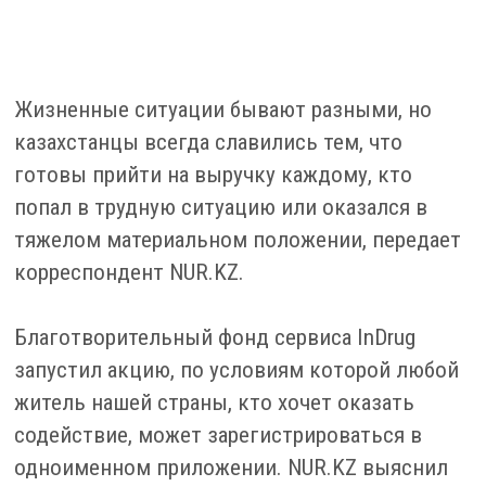
Благотворительный фонд сервиса InDrug
запустил акцию, по условиям которой любой
житель нашей страны, кто хочет оказать
содействие, может зарегистрироваться в
одноименном приложении. NUR.KZ выяснил
Почему выбраны одинокие матери?
подробности акции.
Одним из самых незащищенных слоев
населения являются одинокие матери. К
сожалению, в Казахстане официально не
предусмотрен статус матери-одиночки, что
влечет за собой определенные сложности.
Они лишь в некоторых случаях могут
рассчитывать на государственное пособие
после достижения ребенком 1,5 лет, не
имеют выплат алиментов… А если малыш
еще не готов ходить в детский сад или
часто пропускает его из-за болезней, то