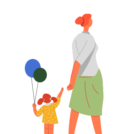
наличии, а также сравнить цены и выбрать
наиболее оптимальный для себя вариант.
Кроме того, в приложении есть
возможность проконсультироваться с
фармацевтами онлайн, если у вас возникли
какие-либо вопросы или сомнения; либо
вы хотите подобрать аналог препарата.
InDrug наиболее удобен для тех, кто не
имеет возможности тратить долгие часы
на то, чтобы пройтись по аптекам в
поисках нужного лекарства или чтобы
сэкономить энную сумму при покупке.
Сберечь время и деньги сегодня стало так
просто. А если при этом еще есть шанс
оказать помощь тем, кто оказался в
трудной ситуации, то сервис заслуживает
высших похвал.
Отметим, что в приложении ежедневно