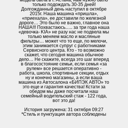
только подождать 30-35 дней!
Долгожданный день наступил в октябре
2015г. Наша машина «пришла»,
«приехала», ее доставили по железной
дороге… Это было не важно, главное она
НАША!!! Похвастаюсь….. за три года наша
«девочка- KIA» не разу нас не подвела мы
только меняем масло и масляные
фильтры… может что то еще, по мелочи,
этим занимается супруг с работниками
Сервисного центра. Кто - то возможно
скажет, что сегодня машина обычное
дело… Не скажите, всегда это шаг вперед
в благосостояние семьи, если семья «за
рулем» все решается оперативно -
работа, школа, спортивные секции, отдых
ну и конечно магазины, а если ваша
машина из Автосалона «БИПЭК АВТО» то
это еще и гарантия качества! Кстати за
обедом мы даже посчитали наш
семейный водительский стаж - 122 года,
вот это да!
История загружена: 31 октября 09:27
*Стиль и пунктуация автора соблюдены