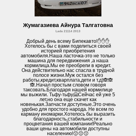
Жумагазиева Айнура Талгатовна
Lada 21114 2013
Добрый день всему Бипекавто!✋✋✋
Хотелось бы с вами поделиться своей
историей приобретения
автомобиля.Наша ласточка-это не только
машина для передвижения ,а наша
кормилица.Мы ее преобрели в кредит.
Она действительно нас спасла в трудной
полосе жизни.Муж остался без
работы,кредит,кварплата,дети и т.д)🙈🙈
🙈.Начал простым словом говоря
таксовать.Благодаря нашей кормилице
мы выжили. Тьфу-тьфу🤗Сейчас ей уже 5
лет,но она еще скачет как
новенькая.Запчасти доступные.Это очень
удобно для простого народа. Не всем по
карману иномарки.Хотелось бы выразить
благодарность,стабильности и
процветания вашей компании!Реально
ваши цены на автомобили доступны
населению!😗😗😗