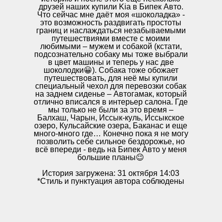
друзей наших купили Kia в Бипек Авто.
Что сейчас мне даёт моя «шоколадка» -
это возможность раздвигать простоты
границ и наслаждаться незабываемыми
путешествиями вместе с моими
любимыми – мужем и собакой (кстати,
подсознательно собаку мы тоже выбрали
в цвет машины и теперь у нас две
шоколодки😀). Собака тоже обожает
путешествовать, для неё мы купили
специальный чехол для перевозки собак
на заднем сиденье – Автогамак, который
отлично вписался в интерьер салона. Где
мы только не были за это время –
Балхаш, Чарын, Иссык-куль, Иссыкское
озеро, Кульсайские озера, Баканас и еще
много-много где… Конечно пока я не могу
позволить себе сильное бездорожье, но
всё впереди - ведь на Бипек Авто у меня
большие планы😉
История загружена: 31 октября 14:03
*Стиль и пунктуация автора соблюдены