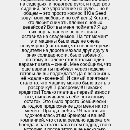
на сиденьях, и подогрев руля, и подогрев
сидений, всё управление на руле… но в
общем – это просто космос!!! Kia Seed
зовут мою любовь и по сей день) Кстати,
кто любит снимать плёнки с новых
девайсов? Вот вы меня поймете? Я до
сих пор на панеле не все сняла –
оставила на сладенькое. На тот момент
эти машины были еще не очень
популярны (настолько, что первое время
водители на дороге махали друг другу в
знак солидарности, было забавно),
поэтому в салоне стоял только один
вариант цвета – синий. Мне сообщили, что
еще варианты прибудут через неделю –
готовы ли вы подождать? Да я всю жизнь
её ждала - конечно!!! И самый приятным
стало то, что машину можно было взять в
рассрочку!! В рассрочку!!! Никаких
кредитов! Только платишь первый взнос и
всё, выплачиваешь себе потихоньку
остаток. Это было просто бомбически
выгодное предложение для меня на тот
момент. Правда, ребята! Я настолько
вдохновилась этим брендом и вашей
компанией, что стала реально адвокатом
бренда и рассказывала всем подряд свою
историю и после этого еще несколько