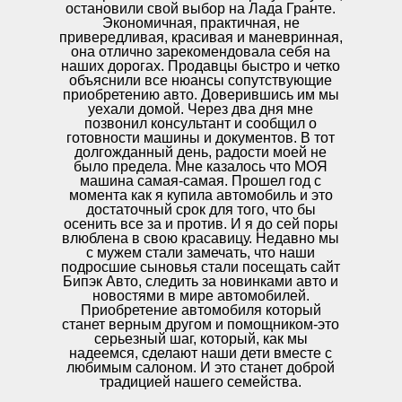
остановили свой выбор на Лада Гранте.
Экономичная, практичная, не
привередливая, красивая и маневринная,
она отлично зарекомендовала себя на
наших дорогах. Продавцы быстро и четко
объяснили все нюансы сопутствующие
приобретению авто. Доверившись им мы
уехали домой. Через два дня мне
позвонил консультант и сообщил о
готовности машины и документов. В тот
долгожданный день, радости моей не
было предела. Мне казалось что МОЯ
машина самая-самая. Прошел год с
момента как я купила автомобиль и это
достаточный срок для того, что бы
осенить все за и против. И я до сей поры
влюблена в свою красавицу. Недавно мы
с мужем стали замечать, что наши
подросшие сыновья стали посещать сайт
Бипэк Авто, следить за новинками авто и
новостями в мире автомобилей.
Приобретение автомобиля который
станет верным другом и помощником-это
серьезный шаг, который, как мы
надеемся, сделают наши дети вместе с
любимым салоном. И это станет доброй
традицией нашего семейства.