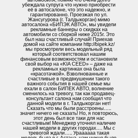
убеждала супруга что нужно приобрести
её в автосалоне, что это надежно, и
гарантированно. Проезжая по ул.
Жансугурова (г. Талдыкорган) мимо
автосалона «БИПЭК АВТО», мы увидели
рекламные баннеры о скидках на
автомобили со сборкой ниже 2015г. Это
был наш счастливый случай! Приехав
домой на сайте компании http://bipek.kz/
мы просмотрели весь модельный ряд
который соответствовал нашим
финансовым возможностям и остановили
свой выбор на «KIA CEED» – даже на
рекламных картинках она была
«красотачкой». Взволнованные и
счастливые в предвкушении такого
важного события в нашей семье мы
ехали в салон БИПЕК АВТО, волнение
сменилось на тревогу, так как продавец-
консультант салона нам сообщил что
данной модели в г. Талдыкорган нет!
Сказать что мы были расстроены…..
значит ничего не сказать! Но, я повторюсь,
этот день был все таки для нас
счастливым! Менеджер уточнял наличие
нашей модели в других городах…. Мы с
тревогой ждали….. Ураааааа такая
модель была в г. Астана, нам нужно было