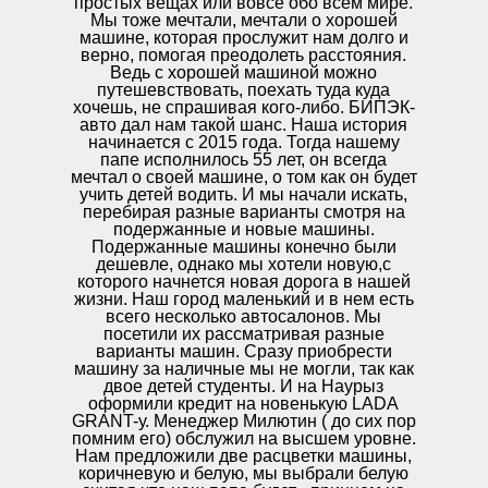
простых вещах или вовсе обо всем мире.
Мы тоже мечтали, мечтали о хорошей
машине, которая прослужит нам долго и
верно, помогая преодолеть расстояния.
Ведь с хорошей машиной можно
путешевствовать, поехать туда куда
хочешь, не спрашивая кого-либо. БИПЭК-
авто дал нам такой шанс. Наша история
начинается с 2015 года. Тогда нашему
папе исполнилось 55 лет, он всегда
мечтал о своей машине, о том как он будет
учить детей водить. И мы начали искать,
перебирая разные варианты смотря на
подержанные и новые машины.
Подержанные машины конечно были
дешевле, однако мы хотели новую,с
которого начнется новая дорога в нашей
жизни. Наш город маленький и в нем есть
всего несколько автосалонов. Мы
посетили их рассматривая разные
варианты машин. Сразу приобрести
машину за наличные мы не могли, так как
двое детей студенты. И на Наурыз
оформили кредит на новенькую LADA
GRANT-у. Менеджер Милютин ( до сих пор
помним его) обслужил на высшем уровне.
Нам предложили две расцветки машины,
коричневую и белую, мы выбрали белую