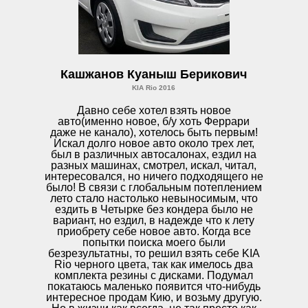
Кашжанов Куаныш Берикович
KIA Rio 2016
Давно себе хотел взять новое
авто(именно новое, б/у хоть Феррари
даже не канало), хотелось быть первым!
Искал долго новое авто около трех лет,
был в различных автосалонах, ездил на
разных машинах, смотрел, искал, читал,
интересовался, но ничего подходящего не
было! В связи с глобальным потеплением
лето стало настолько невыносимым, что
ездить в Четырке без кондера было не
вариант, но ездил, в надежде что к лету
приобрету себе новое авто. Когда все
попытки поиска моего были
безрезультатны, то решил взять себе KIA
Rio черного цвета, так как имелось два
комплекта резины с дисками. Подумал
покатаюсь маленько появится что-нибудь
интересное продам Кию, и возьму другую.