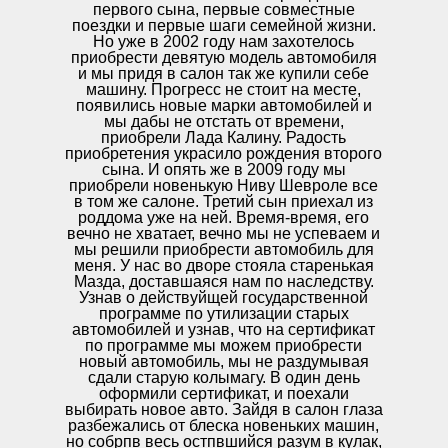
первого сына, первые совместные
поездки и первые шаги семейной жизни.
Но уже в 2002 году нам захотелось
приобрести девятую модель автомобиля
и мы придя в салон так же купили себе
машину. Прогресс не стоит на месте,
появились новые марки автомобилей и
мы дабы не отстать от времени,
приобрели Лада Калину. Радость
приобретения украсило рождения второго
сына. И опять же в 2009 году мы
приобрели новенькую Ниву Шевроле все
в том же салоне. Третий сын приехал из
роддома уже на ней. Время-время, его
вечно не хватает, вечно мы не успеваем и
мы решили приобрести автомобиль для
меня. У нас во дворе стояла старенькая
Мазда, доставшаяся нам по наследству.
Узнав о действуйщей государственной
программе по утилизации старых
автомобилей и узнав, что на сертификат
по программе мы можем приобрести
новый автомобиль, мы не раздумывая
сдали старую колымагу. В один день
оформили сертификат, и поехали
выбирать новое авто. Зайдя в салон глаза
разбежались от блеска новеньких машин,
но собрпв весь остпвшийся разум в кулак,