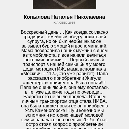
Копылова Наталья Николаевна
KIA CEED 2015
Воскресный день…. Как всегда согласно
традиции, семейный обед у родителей
супруга, но он был необычным: он
вызывал бурю эмоций и воспоминаний.
Мама поздравила наших мужчин с днем
автомобилиста, и все начали делиться
воспоминаниями….. Первый личный
транспорт в нашей семье был у моего
деда, мотоцикл ИЖ, мама вспоминала
«Москвич – 412», это уже раритет). Папа
рассказал о приобретении Жигули
«шестерка» причем она была новая!!!!
Папа ее очень любил, она ему досталась
в те, уже далекие годы по очереди…
Радости его не было предела. Вторым
личным транспортом отца стала НИВА,
она была так же новая ее он приобрел в
Усть Каменогорске ! Ну и конечно мы
вспомнили историю нашей молодой
семьи началась она осенью 2015г. У нас
остро стоял вопрос о приобретении
автомобиля, помню что очень долго