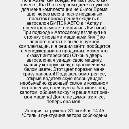
Но в жизни как всегда, не так просто как
хочется, Kia Rio в черном цвете в нужной
для меня комплектации не было( Время
шло, через месяц после неудачных
попыток поиска решил сходить в
автосалон БИПЭК АВТО в г.Актау и
посмотреть может появилась Кия моя)
При подходе к Автосалону взглянул на
стоянку с новыми машинами Кия Рио
черного цвета не было в нужной
комплектации, и я решил зайти пообщатся
с менеджерами по продажам, может что
скажут интересного) Открыв дверь
автосалона я увидел свою машину,
машину которую хочу, в красивейшем
белом цвете. Этот цвет поразил меня
сразу наповал! Подошел, осмотрел ее,
открыв водительскую дверь увидел
необычайно красивый салон в кожанном
исполнении, взглянул на багажник, под
капотом, обошел вокруг и решил вот она-
моя машина! Долго не думал взял ее,
теперь она моя.
История загружена: 31 октября 14:45
*Стиль и пунктуация автора соблюдены