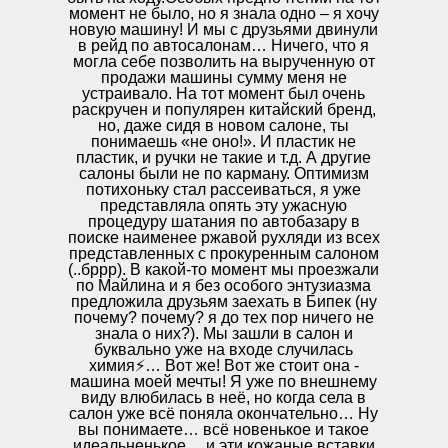
момент не было, но я знала одно – я хочу
новую машину! И мы с друзьями двинули
в рейд по автосалонам… Ничего, что я
могла себе позволить на вырученную от
продажи машины сумму меня не
устраивало. На тот момент был очень
раскручен и популярен китайский бренд,
но, даже сидя в новом салоне, ты
понимаешь «не оно!». И пластик не
пластик, и ручки не такие и т.д. А другие
салоны были не по карману. Оптимизм
потихоньку стал рассеиваться, я уже
представляла опять эту ужасную
процедуру шатания по автобазару в
поиске наименее ржавой рухляди из всех
представленных с прокуренным салоном
(..бррр). В какой-то момент мы проезжали
по Майлина и я без особого энтузиазма
предложила друзьям заехать в Бипек (ну
почему? почему? я до тех пор ничего не
знала о них?). Мы зашли в салон и
буквально уже на входе случилась
химия⚡️… Вот же! Вот же стоит она -
машина моей мечты! Я уже по внешнему
виду влюбилась в неё, но когда села в
салон уже всё поняла окончательно… Ну
вы понимаете… всё новенькое и такое
идеальненькое… и эти кожаные вставки