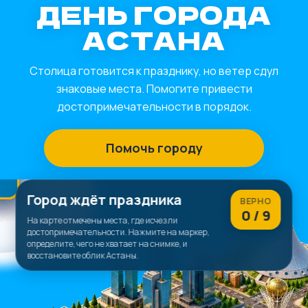
ДЕНЬ ГОРОДА
АСТАНА
Столица готовится к празднику, но ветер сдул
знаковые места. Помогите привести
достопримечательности в порядок.
Помочь городу
Город ждёт праздника
ВЕРНО
0 / 9
На карте отмечены места, где исчезли
достопримечательности. Нажмите на маркер,
определите, чего не хватает на снимке, и
восстановите облик Астаны.