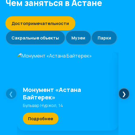
Чем заняться в Астане
Достопримечательности
Сакральные объекты
Музеи
Парки
Монумент «Астана
Рес
❮
❯
Байтерек»
ме
Бульвар Нуржол, 14
Прос
Подробнее
П